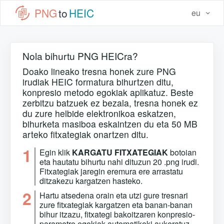
PNG
to
HEIC
eu
Nola bihurtu PNG HEICra?
Doako lineako tresna honek zure PNG
irudiak HEIC formatura bihurtzen ditu,
konpresio metodo egokiak aplikatuz. Beste
zerbitzu batzuek ez bezala, tresna honek ez
du zure helbide elektronikoa eskatzen,
bihurketa masiboa eskaintzen du eta 50 MB
arteko fitxategiak onartzen ditu.
1
Egin klik
KARGATU FITXATEGIAK
botoian
eta hautatu bihurtu nahi dituzun 20 .png irudi.
Fitxategiak jaregin eremura ere arrastatu
ditzakezu kargatzen hasteko.
2
Hartu atsedena orain eta utzi gure tresnari
zure fitxategiak kargatzen eta banan-banan
bihur itzazu, fitxategi bakoitzaren konpresio-
parametro egokiak automatikoki aukeratuz.