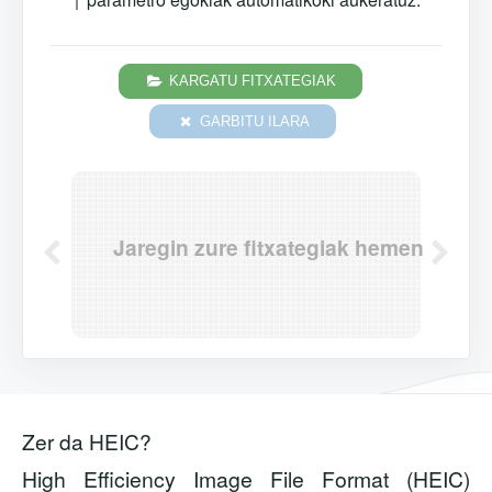
KARGATU FITXATEGIAK
GARBITU ILARA
Jaregin zure fitxategiak hemen
Zer da HEIC?
High Efficiency Image File Format (HEIC)