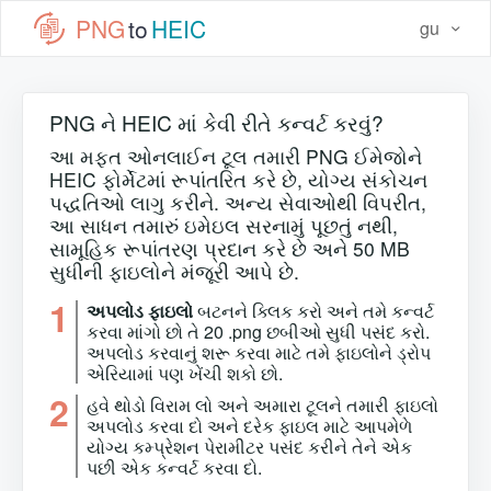
PNG
to
HEIC
gu
PNG ને HEIC માં કેવી રીતે કન્વર્ટ કરવું?
આ મફત ઓનલાઈન ટૂલ તમારી PNG ઈમેજોને
HEIC ફોર્મેટમાં રૂપાંતરિત કરે છે, યોગ્ય સંકોચન
પદ્ધતિઓ લાગુ કરીને. અન્ય સેવાઓથી વિપરીત,
આ સાધન તમારું ઇમેઇલ સરનામું પૂછતું નથી,
સામૂહિક રૂપાંતરણ પ્રદાન કરે છે અને 50 MB
સુધીની ફાઇલોને મંજૂરી આપે છે.
1
અપલોડ ફાઇલો
બટનને ક્લિક કરો અને તમે કન્વર્ટ
કરવા માંગો છો તે 20 .png છબીઓ સુધી પસંદ કરો.
અપલોડ કરવાનું શરૂ કરવા માટે તમે ફાઇલોને ડ્રોપ
એરિયામાં પણ ખેંચી શકો છો.
2
હવે થોડો વિરામ લો અને અમારા ટૂલને તમારી ફાઇલો
અપલોડ કરવા દો અને દરેક ફાઇલ માટે આપમેળે
યોગ્ય કમ્પ્રેશન પેરામીટર પસંદ કરીને તેને એક
પછી એક કન્વર્ટ કરવા દો.