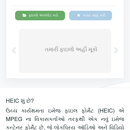
ફાઇલો અપલોડ કરો
કતાર સાફ કરો
તમારી ફાઇલો અહીં મૂકો
HEIC શું છે?
ઉચ્ચ કાર્યક્ષમતા ઇમેજ ફાઇલ ફોર્મેટ (HEIC) એ
MPEG ના વિકાસકર્તાઓ તરફથી એક નવું ઇમેજ
કન્ટેનર ફોર્મેટ છે, જે લોકપ્રિય ઑડિઓ અને વિડિયો