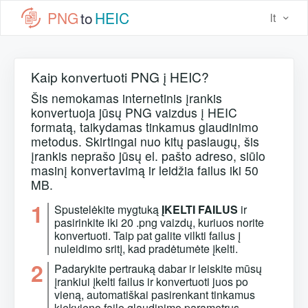
PNG
to
HEIC
lt
Kaip konvertuoti PNG į HEIC?
Šis nemokamas internetinis įrankis
konvertuoja jūsų PNG vaizdus į HEIC
formatą, taikydamas tinkamus glaudinimo
metodus. Skirtingai nuo kitų paslaugų, šis
įrankis neprašo jūsų el. pašto adreso, siūlo
masinį konvertavimą ir leidžia failus iki 50
MB.
1
Spustelėkite mygtuką
ĮKELTI FAILUS
ir
pasirinkite iki 20 .png vaizdų, kuriuos norite
konvertuoti. Taip pat galite vilkti failus į
nuleidimo sritį, kad pradėtumėte įkelti.
2
Padarykite pertrauką dabar ir leiskite mūsų
įrankiui įkelti failus ir konvertuoti juos po
vieną, automatiškai pasirenkant tinkamus
kiekvieno failo glaudinimo parametrus.