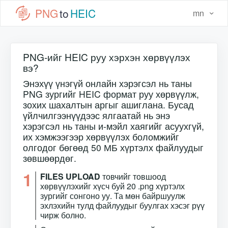
PNG
to
HEIC
mn
PNG-ийг HEIC руу хэрхэн хөрвүүлэх
вэ?
Энэхүү үнэгүй онлайн хэрэгсэл нь таны
PNG зургийг HEIC формат руу хөрвүүлж,
зохих шахалтын аргыг ашиглана. Бусад
үйлчилгээнүүдээс ялгаатай нь энэ
хэрэгсэл нь таны и-мэйл хаягийг асуухгүй,
их хэмжээгээр хөрвүүлэх боломжийг
олгодог бөгөөд 50 МБ хүртэлх файлуудыг
зөвшөөрдөг.
1
FILES UPLOAD
товчийг товшоод
хөрвүүлэхийг хүсч буй 20 .png хүртэлх
зургийг сонгоно уу. Та мөн байршуулж
эхлэхийн тулд файлуудыг буулгах хэсэг рүү
чирж болно.