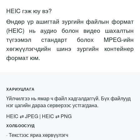
HEIC гэж юу вэ?
Өндөр үр ашигтай зургийн файлын формат
(HEIC) нь аудио болон видео шахалтын
түгээмэл стандарт болох MPEG-ийн
хөгжүүлэгчдийн шинэ зургийн контейнер
формат юм.
ХАРИУЦЛАГА
Үйлчилгээ нь ямар ч файл хадгалдаггүй. Бүх файлууд
нэг цагийн дараа серверээс устгагдана.
HEIC
⇄
JPEG
|
HEIC
⇄
PNG
ХОЛБООСУУД
·
Текстээс яриа хөрвүүлэгч