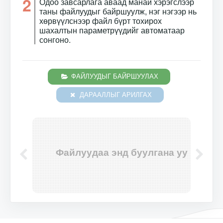
2
Одоо завсарлага аваад манай хэрэгслээр
таны файлуудыг байршуулж, нэг нэгээр нь
хөрвүүлснээр файл бүрт тохирох
шахалтын параметрүүдийг автоматаар
сонгоно.
ФАЙЛУУДЫГ БАЙРШУУЛАХ
ДАРААЛЛЫГ АРИЛГАХ
Файлуудаа энд буулгана уу