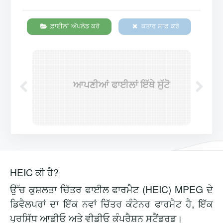
ਫ਼ਾਈਲਾਂ ਅੱਪਲੋਡ ਕਰੋ
ਕਤਾਰ ਸਾਫ਼ ਕਰੋ
ਆਪਣੀਆਂ ਫਾਈਲਾਂ ਇੱਥੇ ਸੁੱਟੋ
HEIC ਕੀ ਹੈ?
ਉੱਚ ਕੁਸ਼ਲਤਾ ਚਿੱਤਰ ਫਾਈਲ ਫਾਰਮੈਟ (HEIC) MPEG ਦੇ
ਡਿਵੈਲਪਰਾਂ ਦਾ ਇੱਕ ਨਵਾਂ ਚਿੱਤਰ ਕੰਟੇਨਰ ਫਾਰਮੈਟ ਹੈ, ਇੱਕ
ਪ੍ਰਸਿੱਧ ਆਡੀਓ ਅਤੇ ਵੀਡੀਓ ਕੰਪਰੈਸ਼ਨ ਸਟੈਂਡਰਡ।