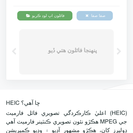
صفا صفا
فائلون اپ لوڊ ڪريو
پنهنجا فائلون هتي ڏيو
HEIC ڇا آهي؟
اعليٰ ڪارڪردگي تصويري فائل فارميٽ (HEIC)
ھڪڙو نئون تصويري ڪنٽينر فارميٽ آھي MPEG جي
ڊولپرز کان، ھڪڙو مشهور آڊيو ۽ وڊيو ڪمپريشن