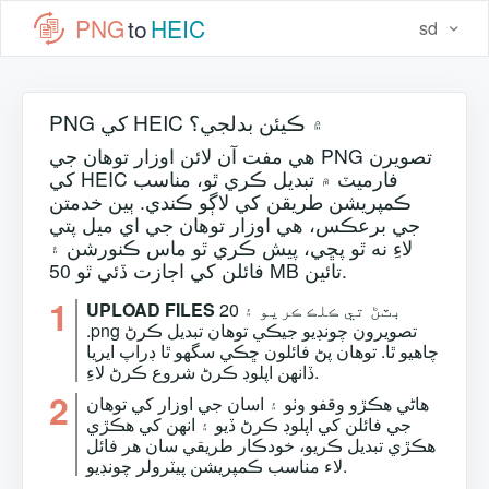
PNG
to
HEIC
sd
PNG کي HEIC ۾ ڪيئن بدلجي؟
هي مفت آن لائن اوزار توهان جي PNG تصويرن
کي HEIC فارميٽ ۾ تبديل ڪري ٿو، مناسب
ڪمپريشن طريقن کي لاڳو ڪندي. ٻين خدمتن
جي برعڪس، هي اوزار توهان جي اي ميل پتي
لاءِ نه ٿو پڇي، پيش ڪري ٿو ماس ڪنورشن ۽
فائلن کي اجازت ڏئي ٿو 50 MB تائين.
1
بٽڻ تي ڪلڪ ڪريو ۽ 20
UPLOAD FILES
.png تصويرون چونڊيو جيڪي توھان تبديل ڪرڻ
چاھيو ٿا. توھان پڻ فائلون ڇڪي سگھو ٿا ڊراپ ايريا
ڏانھن اپلوڊ ڪرڻ شروع ڪرڻ لاءِ.
2
ھاڻي ھڪڙو وقفو وٺو ۽ اسان جي اوزار کي توھان
جي فائلن کي اپلوڊ ڪرڻ ڏيو ۽ انھن کي ھڪڙي
ھڪڙي تبديل ڪريو، خودڪار طريقي سان ھر فائل
لاء مناسب ڪمپريشن پيٽرولر چونڊيو.