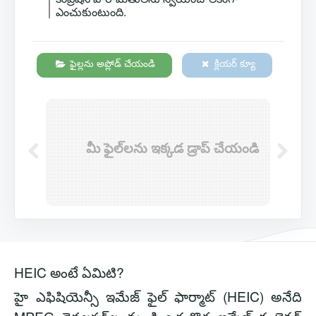
ఎంచుకుంటుంది.
ఫైల్లను అప్లోడ్ చేయండి
క్లియర్ క్యూ
మీ ఫైల్‌లను ఇక్కడ డ్రాప్ చేయండి
HEIC అంటే ఏమిటి?
హై ఎఫిషియెన్సీ ఇమేజ్ ఫైల్ ఫార్మాట్ (HEIC) అనేది