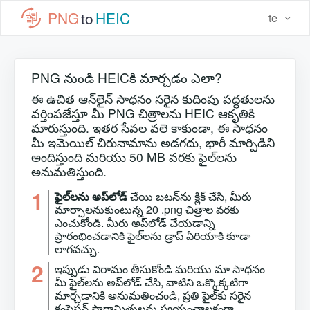
PNG
to
HEIC
te
PNG నుండి HEICకి మార్చడం ఎలా?
ఈ ఉచిత ఆన్‌లైన్ సాధనం సరైన కుదింపు పద్ధతులను
వర్తింపజేస్తూ మీ PNG చిత్రాలను HEIC ఆకృతికి
మారుస్తుంది. ఇతర సేవల వలె కాకుండా, ఈ సాధనం
మీ ఇమెయిల్ చిరునామాను అడగదు, భారీ మార్పిడిని
అందిస్తుంది మరియు 50 MB వరకు ఫైల్‌లను
అనుమతిస్తుంది.
1
ఫైల్‌లను అప్‌లోడ్
చేయి బటన్‌ను క్లిక్ చేసి, మీరు
మార్చాలనుకుంటున్న 20 .png చిత్రాల వరకు
ఎంచుకోండి. మీరు అప్‌లోడ్ చేయడాన్ని
ప్రారంభించడానికి ఫైల్‌లను డ్రాప్ ఏరియాకి కూడా
లాగవచ్చు.
2
ఇప్పుడు విరామం తీసుకోండి మరియు మా సాధనం
మీ ఫైల్‌లను అప్‌లోడ్ చేసి, వాటిని ఒక్కొక్కటిగా
మార్చడానికి అనుమతించండి, ప్రతి ఫైల్‌కు సరైన
కంప్రెషన్ పారామితులను స్వయంచాలకంగా